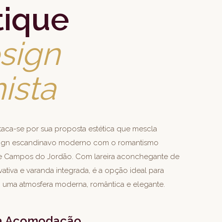
tique
sign
mista
staca-se por sua proposta estética que mescla
sign escandinavo moderno com o romantismo
de Campos do Jordão. Com lareira aconchegante de
vativa e varanda integrada, é a opção ideal para
 uma atmosfera moderna, romântica e elegante.
da Acomodação