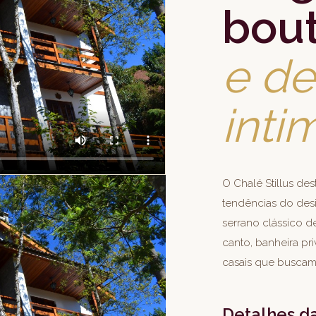
bou
e de
inti
O Chalé Stillus de
tendências do de
serrano clássico 
canto, banheira pri
casais que buscam
Detalhes 