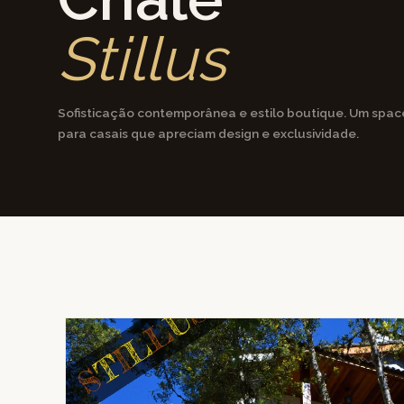
Stillus
Sofisticação contemporânea e estilo boutique. Um spa
para casais que apreciam design e exclusividade.